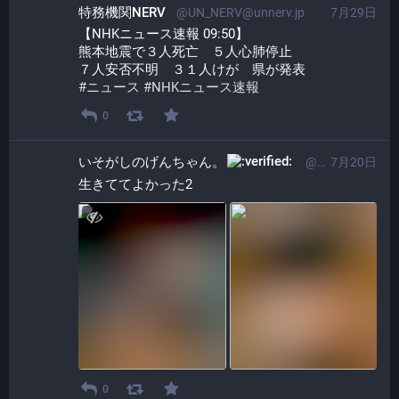
特務機関NERV
@UN_NERV@unnerv.jp
7月29日
【NHKニュース速報 09:50】
熊本地震で３人死亡　５人心肺停止
７人安否不明　３１人けが　県が発表
#
ニュース
#
NHKニュース速報
0
いそがしのげんちゃん。​
@ProgrammerGenboo@itabashi.0j0.jp
7月20日
生きててよかった2
0