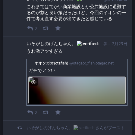
これまではでかい商業施設とか公共施設に避難す
るのが割と良い策だったけど、今回のイオンの一
件で考え直す必要が出てきたと感じている
0
いそがしのげんちゃん。​
@ProgrammerGenboo@itabashi.0j0.jp
7月29日
うわ激アツすぎる
オオタガオ(otafish)
@otagao@fish.otagao.net
ガチでアツい
0
いそがしのげんちゃん。​
さんがブースト