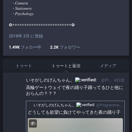
- 𝐶𝑎𝑚𝑒𝑟𝑎
- 𝑆𝑡𝑎𝑡𝑖𝑜𝑛𝑒𝑟𝑦
- 𝑃𝑠𝑦𝑐ℎ𝑜𝑙𝑜𝑔𝑦
✿=========================✿
2018年 3月 に登録
1.49K
フォロー中
2.2K
フォロワー
トゥート
トゥートと返信
メディア
いそがしのげんちゃん。​
@ProgrammerGenboo@itabashi.0j0.jp
4日前
高輪ゲートウェイで夜の踊り子踊ってるひと他に
おらんの？？？
いそがしのげんちゃん。​
@ProgrammerGenboo@itabashi.0j0.jp
どうしても欲望に負けてやってきた夜の踊り子