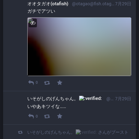
オオタガオ(otafish)
@otagao@fish.otagao.net
7月29日
ガチでアツい
0
いそがしのげんちゃん。​
@ProgrammerGenboo@itabashi.0j0.jp
7月29日
いやあキツイな……
0
いそがしのげんちゃん。​
さんがブースト