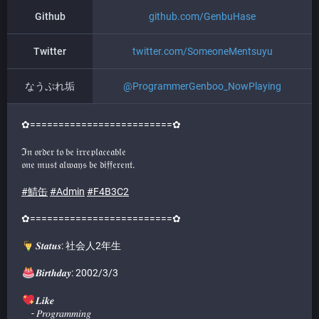
Github
github.com/GenbuHase
Twitter
twitter.com/SomeoneMentsuyu
なうぷれ垢
@
ProgrammerGenboo_NowPlaying
✿=========================✿
ℑ𝔫 𝔬𝔯𝔡𝔢𝔯 𝔱𝔬 𝔟𝔢 𝔦𝔯𝔯𝔢𝔭𝔩𝔞𝔠𝔢𝔞𝔟𝔩𝔢
𝔬𝔫𝔢 𝔪𝔲𝔰𝔱 𝔞𝔩𝔴𝔞𝔶𝔰 𝔟𝔢 𝔡𝔦𝔣𝔣𝔢𝔯𝔢𝔫𝔱.
#
鯖缶
#
Admin
#
F4B3C2
✿=========================✿
𝑺𝒕𝒂𝒕𝒖𝒔: 社会人2年生
𝑩𝒊𝒓𝒕𝒉𝒅𝒂𝒚: 2002/3/3
𝑳𝒊𝒌𝒆
- 𝑃𝑟𝑜𝑔𝑟𝑎𝑚𝑚𝑖𝑛𝑔