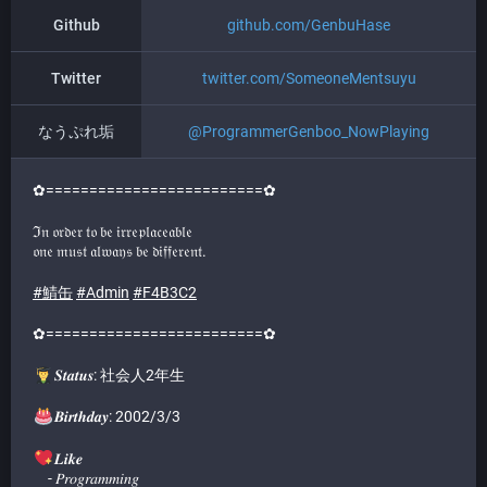
Github
github.com/GenbuHase
Twitter
twitter.com/SomeoneMentsuyu
なうぷれ垢
@
ProgrammerGenboo_NowPlaying
✿=========================✿
ℑ𝔫 𝔬𝔯𝔡𝔢𝔯 𝔱𝔬 𝔟𝔢 𝔦𝔯𝔯𝔢𝔭𝔩𝔞𝔠𝔢𝔞𝔟𝔩𝔢
𝔬𝔫𝔢 𝔪𝔲𝔰𝔱 𝔞𝔩𝔴𝔞𝔶𝔰 𝔟𝔢 𝔡𝔦𝔣𝔣𝔢𝔯𝔢𝔫𝔱.
#
鯖缶
#
Admin
#
F4B3C2
✿=========================✿
𝑺𝒕𝒂𝒕𝒖𝒔: 社会人2年生
𝑩𝒊𝒓𝒕𝒉𝒅𝒂𝒚: 2002/3/3
𝑳𝒊𝒌𝒆
- 𝑃𝑟𝑜𝑔𝑟𝑎𝑚𝑚𝑖𝑛𝑔