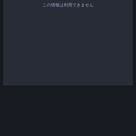
この情報は利用できません
リソース
MASTODON とは？
ITABASHI.0J0.JP
利用規約
詳細情報
プライバシーポリ
v3.1.4
シー
開発者向け
さらに…
ドキュメント
ソースコード
API
アプリ