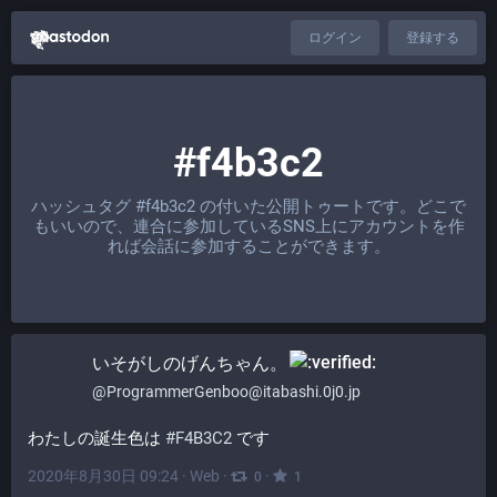
ログイン
登録する
#f4b3c2
ハッシュタグ
#f4b3c2
の付いた公開トゥートです。どこで
もいいので、連合に参加しているSNS上にアカウントを作
れば会話に参加することができます。
いそがしのげんちゃん。​
@
ProgrammerGenboo@itabashi.0j0.jp
わたしの誕生色は 
#
F4B3C2
 です
2020年8月30日 09:24
·
Web
·
·
0
1