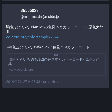
36555023
@
m_n_mstdn@mstdn.jp
鴇色 ときいろ 
#
f4b3c2の色見本とカラーコード
 - 原色大辞
典
colordic.org/colorsample/2024.
#
鴇色_ときいろ
 #
#
f4b3c2
#
色見本
#
カラーコード
鴇色 ときいろ #f4b3c2の色見本とカラーコード - 原色大辞
典
www.colordic.org
2019年7月27日 03:38
·
·
0
0