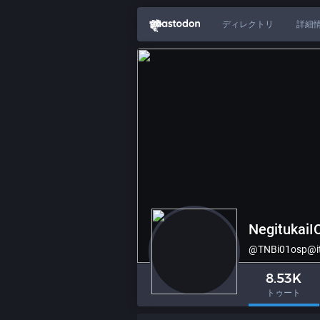
ディレクトリ
詳細
NegitukaiI
@TNBi01osp@ita
8.53K
トゥート