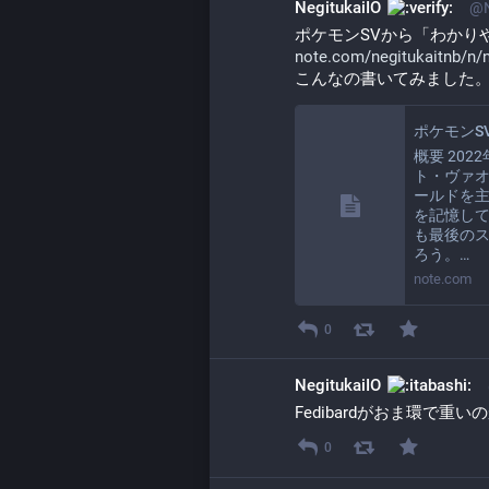
NegitukaiIO
@N
ポケモンSVから「わかりやすい
note.com/negitukaitnb/n/
こんなの書いてみました
概要 20
ト・ヴァオ
ールドを
を記憶し
も最後の
ろう。…
note.com
0
NegitukaiIO
Fedibardがおま環で重
0