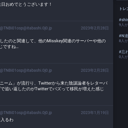
生日おめでとうございます！
トレ
#
shi
9
人
@TNBi01osp@itabashi.0j0.jp
2023年2月28日
#
N
録中止したのと関連して、他のMisskey関連のサーバーや他の
8
人
感じですね…
#
忘れら
0
人
@TNBi01osp@itabashi.0j0.jp
2023年2月28日
野晶子ニーム」が流行り、Twitterから来た陰謀論者をレターパ
追い返したのがTwitterでバズって移民が増えた感じ
@TNBi01osp@itabashi.0j0.jp
2023年1月19日
に入るわ