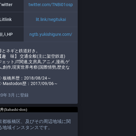
Twitter
twitter.com/TNBi01osp
Litlink
lit.link/negitukai
個人HP
ngtb.yukishigure.com/
琲とネギと鉄道好き。
趣 味】 交通全般(主に架空鉄道)
ェット,IT関連,文房具,アニメ,漫画,ゲ
ム,創作,現実世界考察(国際情勢,歴史な
板橋丼歴：2018/08/24～
Mastodon歴：2017/09/06～
20年 3月 に登録
京都板橋区、及びその周辺地域に関
る地域インスタンスです。