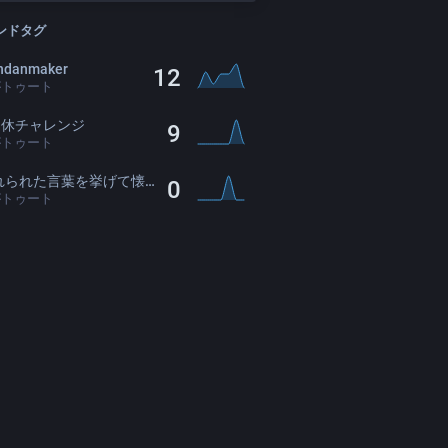
ンドタグ
ndanmaker
12
がトゥート
連休チャレンジ
9
がトゥート
れた言葉を挙げて懐かしくさせた人が優勝
0
がトゥート