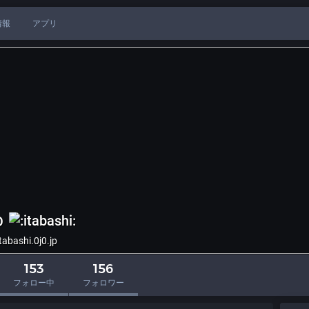
情報
アプリ
O
bashi.0j0.jp
153
156
フォロー中
フォロワー