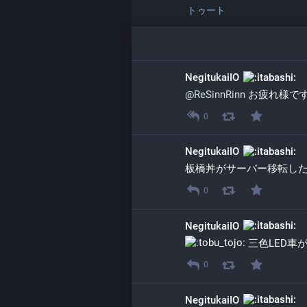
トゥート
NegitukaiIO
@
ReSinnRinn
 お疲れ様で
0
NegitukaiIO
板橋丼がサーバー移転し
0
NegitukaiIO
 三色LED
0
NegitukaiIO