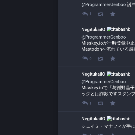
@
ProgrammerGenboo
 誕
1
NegitukaiIO
@
ProgrammerGenboo
Misskey.ioが一時登
Mastodonへ流れている
0
NegitukaiIO
@
ProgrammerGenboo
Misskey.ioで「与謝
ックとは詐欺ですスタンプで
1
NegitukaiIO
シェイミ・マナフィが手