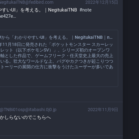
egitukaiTNB@fedibird.com
2022年12月15日
UI」を考える。｜NegitukaiTNB  
#
note
ne427e
。
ポケモンSVから「わかりやすいUI」を考える。｜NegitukaiTNB｜note
22年11月18日に発売された「ポケットモンスター スカーレッ
レット（以下ポケモンSV）」、シリーズ初のオープンワ
主軸とした作品で、ゲームフリーク・任天堂史上最大の売上
ている。壮大なワールドな上、バグやカクつきが起こりつつ
ストーリーの展開の仕方に衝撃をうけたユーザーが多いであ
@TNBi01osp@itabashi.0j0.jp
2022年11月9日
いのかしらないのでこちらへ