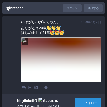
ログイン
登録する
いそがしのげんちゃん。​
2023年3月2日
@ProgrammerGen
ありがとう20歳
はじめまして21歳
1+
NegitukaiIO
フォロー
@TNBi01osp@itabashi.0j0.jp