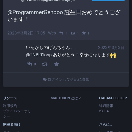
@
ProgrammerGenboo
 誕生日おめでとうござ
います！
2023年3月2日 17:05
·
Web
·
·
·
1
1
1
いそがしのげんちゃん。​
2023年3月3日
@ProgrammerGen
@
TNBi01osp
 ありがとう！幸せになります
0
ログインして会話に参加
リソース
MASTODON とは？
ITABASHI.0J0.JP
利用規約
詳細情報
プライバシーポリ
v3.1.4
シー
開発者向け
さらに…