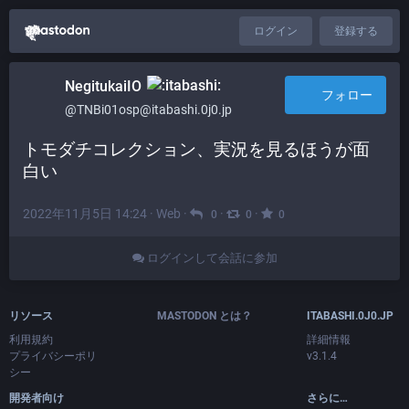
ログイン
登録する
NegitukaiIO
フォロー
@TNBi01osp@itabashi.0j0.jp
トモダチコレクション、実況を見るほうが面
白い
2022年11月5日 14:24
·
Web
·
·
·
0
0
0
ログインして会話に参加
リソース
MASTODON とは？
ITABASHI.0J0.JP
利用規約
詳細情報
プライバシーポリ
v3.1.4
シー
開発者向け
さらに…