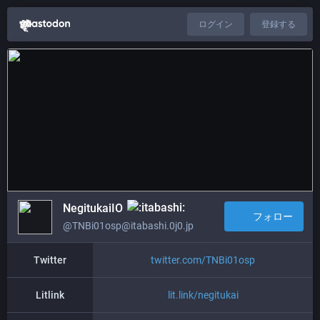
ログイン
登録する
NegitukaiIO
フォロー
@TNBi01osp@itabashi.0j0.jp
Twitter
twitter.com/TNBi01osp
Litlink
lit.link/negitukai