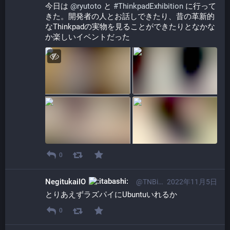
今日は 
@
ryutoto
 と 
#
ThinkpadExhibition
 に行って
きた。開発者の人とお話しできたり、昔の革新的
なThinkpadの実物を見ることができたりとなかな
か楽しいイベントだった
0
NegitukaiIO
@TNBi01osp@itabashi.0j0.jp
2022年11月5日
とりあえずラズパイにUbuntuいれるか
0