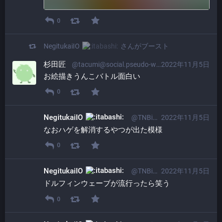
0
NegitukaiIO
さんがブースト
杉田匠
@tacumi@social.pseudo-whiskey.bar
2022年11月5日
お絵描きうんこバトル面白い
0
NegitukaiIO
@TNBi01osp@itabashi.0j0.jp
2022年11月5日
なおハゲを解消するやつが出た模様
0
NegitukaiIO
@TNBi01osp@itabashi.0j0.jp
2022年11月5日
ドルフィンウェーブが流行ったら笑う
0