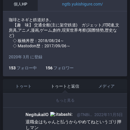
個人HP
ngtb.yukishigure.com/
珈琲とネギと鉄道好き。
【趣 味】 交通全般(主に架空鉄道) ガジェット,IT関連,文
房具,アニメ,漫画,ゲーム,創作,現実世界考察(国際情勢,歴史な
ど)
◇ 板橋丼歴：2018/08/24～
◇ Mastodon歴：2017/09/06～
2020年 3月 に登録
153
フォロー中
156
フォロワー
トゥート
トゥートと返信
メディア
もっと見る
NegitukaiIO
@TNBi01osp@itabashi.0j0.jp
2022年11月5日
退職金はちゃんと払うからやめてねというゴリ押
しマン