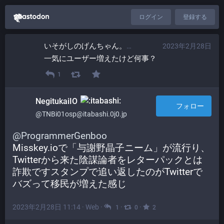
ログイン
登録する
いそがしのげんちゃん。​
2023年2月28日
@ProgrammerGen
一気にユーザー増えたけど何事？
1
NegitukaiIO
フォロー
@TNBi01osp@itabashi.0j0.jp
@
ProgrammerGenboo
Misskey.ioで「与謝野晶子ニーム」が流行り、
Twitterから来た陰謀論者をレターパックとは
詐欺ですスタンプで追い返したのがTwitterで
バズって移民が増えた感じ
2023年2月28日 11:14
·
Web
·
·
·
1
0
2