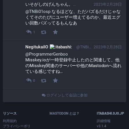
いそがしのげんちゃん。​
2023年2月28日
@ProgrammerGen
@
TNBi01osp
 なるほどな、ただバズるだけじゃな
くてそのたびにユーザー増えてるのか、最近エグ
い回数バズってるもんなあ
1
NegitukaiIO
@TNBi01osp@itabashi.0j0.jp
2023年2月28日
@
ProgrammerGenboo
Misskey.ioが一時登録中止したのと関連して、他
のMisskey関連のサーバーや他のMastodonへ流れ
ている感じですね…
0
ログインして会話に参加
リソース
MASTODON とは？
ITABASHI.0J0.JP
利用規約
詳細情報
プライバシーポリ
v3.1.4