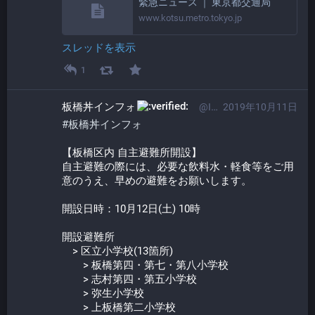
緊急ニュース ｜ 東京都交通局
www.kotsu.metro.tokyo.jp
スレッドを表示
1
板橋丼インフォ​
@Info@itabashi.0j0.jp
2019年10月11日
#
板橋丼インフォ
【板橋区内 自主避難所開設】
自主避難の際には、必要な飲料水・軽食等をご用
意のうえ、早めの避難をお願いします。
開設日時：10月12日(土) 10時
開設避難所
　> 区立小学校(13箇所)
　　> 板橋第四・第七・第八小学校
　　> 志村第四・第五小学校
　　> 弥生小学校
　　> 上板橋第二小学校