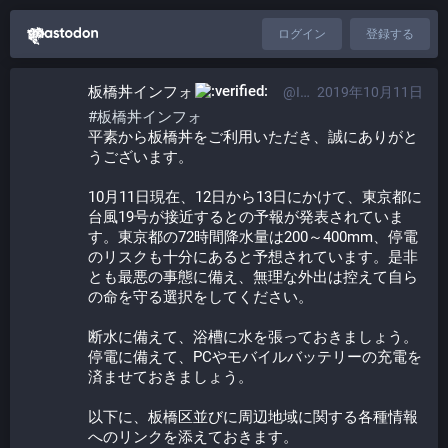
ログイン
登録する
板橋丼インフォ​
@Info@itabashi.0j0.jp
2019年10月11日
#
板橋丼インフォ
平素から板橋丼をご利用いただき、誠にありがと
うございます。
10月11日現在、12日から13日にかけて、東京都に
台風19号が接近するとの予報が発表されていま
す。東京都の72時間降水量は200～400mm、停電
のリスクも十分にあると予想されています。是非
とも最悪の事態に備え、無理な外出は控えて自ら
の命を守る選択をしてください。
断水に備えて、浴槽に水を張っておきましょう。
停電に備えて、PCやモバイルバッテリーの充電を
済ませておきましょう。
以下に、板橋区並びに周辺地域に関する各種情報
へのリンクを添えておきます。