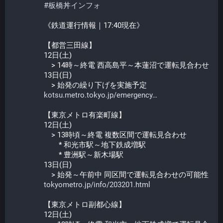
#
板橋丼インフォ
《鉄道運行情報｜17:40現在》
【都営三田線】
12日(土)
　> 14時～終電 西高島平～本蓮沼で運転見合わせ
13日(日)
　> 始発の繰り下げを実施予定
kotsu.metro.tokyo.jp/emergency
【東京メトロ有楽町線】
12日(土)
　> 13時頃～終電 複数区間で運転見合わせ
　　* 和光市駅～地下鉄成増駅
　　* 豊洲駅～新木場駅
13日(日)
　> 始発～午前中 同区間で運転見合わせの可能性
tokyometro.jp/info/203201.html
【東京メトロ副都心線】
12日(土)