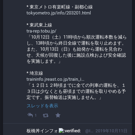
* 東京メトロ有楽町線・副都心線
tokyometro.jp/info/203201.html
* 東武東上線
tra-rep.tobu.jp/
「10月12日（土）11時頃から順次運転本数を減ら
し、13時頃から終日全線で運転を取り止めます。
また、10月13日（日）も始発から運転を見合わ
せ、天候が回復した後に施設点検および安全確認
を実施します。」
* 埼京線
traininfo.jreast.co.jp/train_i
「１２日１２時頃までに全ての列車の運転を、１
３日は少なくとも昼頃までの運転を取りやめる予
定です。振替輸送は実施しません。」
スレッドを表示
1
板橋丼インフォ​
@Info@itabashi.0j0.jp
2019年10月11日