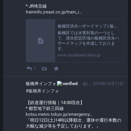
* JR埼京線
traininfo.jreast.co.jp/train_i
板橋区洪水ハザードマップ | 板橋区
板橋区では水害対策の一つとし
て、浸水想定区域の板橋区洪水ハ
ザードマップを作成しておりま
す。
www.city.itabashi.tokyo.jp
1
板橋丼インフォ​
@Info@itabashi.0j0.jp
2019年10月11日
#
板橋丼インフォ
【鉄道運行情報｜14:00現在】
* 都営地下鉄三田線
kotsu.metro.tokyo.jp/emergency
「明日12日(土)14時以降順次、運休や運行本数の
大幅な減少等を予定しております。」