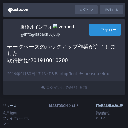
ログイン
登録する
板橋丼インフォ​
フォロー
@Info@itabashi.0j0.jp
データベースのバックアップ作業が完了しま
した
取得開始:201910010200
2019年9月30日 17:13
·
DB Backup Tool
·
·
·
0
0
0
ログインして会話に参加
リソース
MASTODON とは？
ITABASHI.0J0.JP
利用規約
詳細情報
プライバシーポリ
v3.1.4
シー