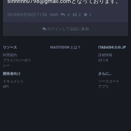
sinnrinn0798@gmail.comとなっております。
2019年9月30日 11:56
·
Web
·
·
·
0
2
1
ログインして会話に参加
リソース
MASTODON とは？
ITABASHI.0J0.JP
利用規約
詳細情報
プライバシーポリ
v3.1.4
シー
開発者向け
さらに…
ドキュメント
ソースコード
API
アプリ