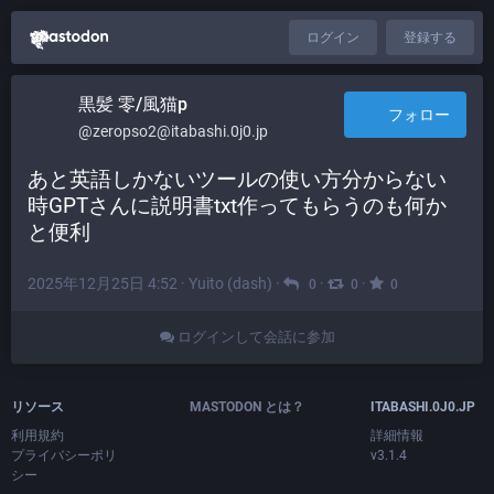
ログイン
登録する
黒髪 零/風猫p
フォロー
@zeropso2@itabashi.0j0.jp
あと英語しかないツールの使い方分からない
時GPTさんに説明書txt作ってもらうのも何か
と便利
2025年12月25日 4:52
·
Yuito (dash)
·
·
·
0
0
0
ログインして会話に参加
リソース
MASTODON とは？
ITABASHI.0J0.JP
利用規約
詳細情報
プライバシーポリ
v3.1.4
シー