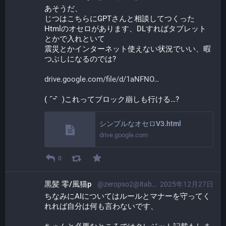
あそうだ、
じつはこちらにGPTさんと相談してつくった
Htmlのオセロがあります、DLすればタブレット
とかで入れといて
震災とかインターネット使えない状況でいい、暇
つぶしになるのでは?
drive.google.com/file/d/1aNFNO
(   ᷇ᵕ ᷆  )これってブロック崩しも行ける…?
シンプルなオセロV3.html
drive.google.com
0
黒髪 零/風猫p
@zeropso2@itabashi.0j0.jp
2025年12月27日
ちなみにAIについてはルールとマナーを守ってく
れれば自分は何も言わないです、