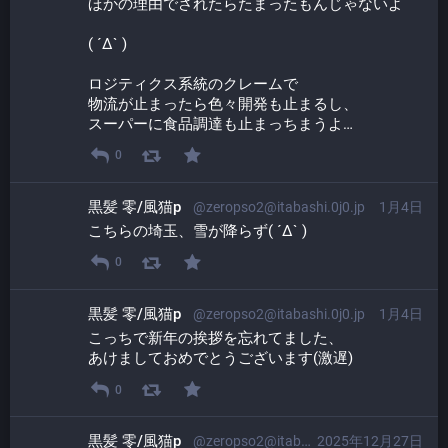
ほかの理由でされたらたまったもんじゃないよ
( ´Δ` )
ロジティクス系統のクレームで
物流が止まったら色々開発も止まるし、
スーパーに食品調達も止まっちまうよ…
0
黒髪 零/風猫p
@zeropso2@itabashi.0j0.jp
1月4日
こちらの埼玉、雪が降らず( ´Δ` )
0
黒髪 零/風猫p
@zeropso2@itabashi.0j0.jp
1月4日
こっちで新年の挨拶を忘れてました、
あけましておめでとうございます(激遅)
0
黒髪 零/風猫p
@zeropso2@itabashi.0j0.jp
2025年12月27日