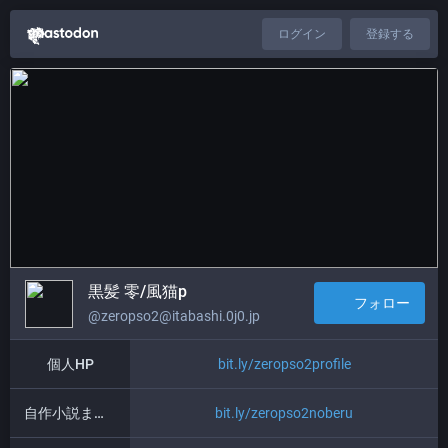
ログイン
登録する
黒髪 零/風猫p
フォロー
@zeropso2@itabashi.0j0.jp
個人HP
bit.ly/zeropso2profile
自作小説まとめ
bit.ly/zeropso2noberu