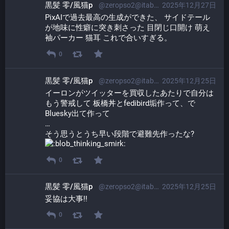
黒髪 零/風猫p
@zeropso2@itabashi.0j0.jp
2025年12月27日
PixAIで過去最高の生成ができた、 サイドテール
が地味に性癖に突き刺さった 目閉じ口開け 萌え
袖パーカー 猫耳 これで合いすぎる。
0
黒髪 零/風猫p
@zeropso2@itabashi.0j0.jp
2025年12月25日
イーロンがツイッターを買収したあたりで自分は
もう警戒して 板橋丼とfedibird垢作って、で
Bluesky出て作って
…
そう思うとうち早い段階で避難先作ったな? 
0
黒髪 零/風猫p
@zeropso2@itabashi.0j0.jp
2025年12月25日
妥協は大事!!
0