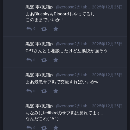
黒髪 零/風猫p
@zeropso2@itabashi.0j0.jp
2025年12月25日
まあBlueskyもDiscordもやってるし
このままでいいか!!
0
黒髪 零/風猫p
@zeropso2@itabashi.0j0.jp
2025年12月25日
GPTさんとも相談したけど互換説が強そう…
0
黒髪 零/風猫p
@zeropso2@itabashi.0j0.jp
2025年12月25日
まあ最悪サブ垢で交流すればいいかw
0
黒髪 零/風猫p
@zeropso2@itabashi.0j0.jp
2025年12月25日
ちなみにfedibirdのサブ垢は見れてます、
なんだこれ( ´Δ` )
0