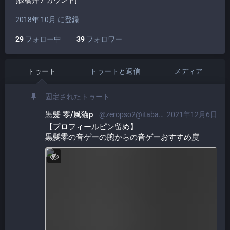
[板橋丼アカウント]
2018年 10月 に登録
29
フォロー中
39
フォロワー
トゥート
トゥートと返信
メディア
固定されたトゥート
黒髪 零/風猫p
@zeropso2@itabashi.0j0.jp
2021年12月6日
【プロフィールピン留め】
黒髪零の音ゲーの腕からの音ゲーおすすめ度