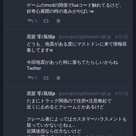
ゲームのmodの関係でluaコード触れてるけど、
好奇心展開の時の進みがやばいw
0
黒髪 零/風猫p
@zeropso2@itabashi.0j0.jp
4月1日
どうも、地震がある度にマストドンに来て情報収
集してますw
今回地震があった時に落ちてたらしいからね
Twitter
0
黒髪 零/風猫p
@zeropso2@itabashi.0j0.jp
4月1日
たまにトラック関係ので住所+注意喚起で
近くに止めるとクレームとかあるけど
クレーム者によってはカスタマーハラスメントも
疑っていかないとねぇ…
近隣迷惑なら仕方ないけど