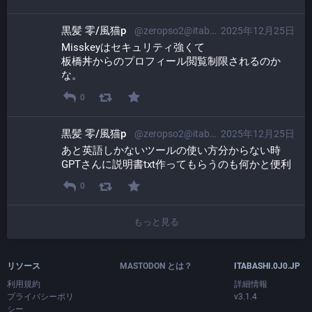
黒髪 零/風猫p
@zeropso2@itabashi.0j0.jp
2025年12月25日
Misskeyはセキュリティ強くて
板橋丼からのプロフィール閲覧制限されるのか
な。
0
黒髪 零/風猫p
@zeropso2@itabashi.0j0.jp
2025年12月25日
あと英語しかないツールの使い方分からない時
GPTさんに説明書txt作ってもらうのも何かと便利
0
もっと見る
リソース
MASTODON とは？
ITABASHI.0J0.JP
利用規約
詳細情報
プライバシーポリ
v3.1.4
シー