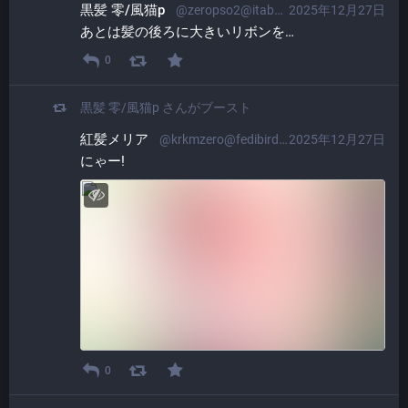
黒髪 零/風猫p
@zeropso2@itabashi.0j0.jp
2025年12月27日
あとは髪の後ろに大きいリボンを…
0
黒髪 零/風猫p
さんがブースト
紅髪メリア
@krkmzero@fedibird.com
2025年12月27日
にゃー!
0