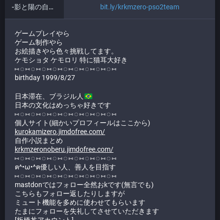
-影と陽の自遊戯場- teamsite
bit.ly/krkmzero-pso2team
ゲームプレイやら
ゲーム制作やら
お絵描きやら色々挑戦してます。
ケモショタ ケモロリ 特に猫耳大好き
⑅ ◌ ⑅ ◌ ⑅ ◌ ⑅ ◌ ⑅ ◌ ⑅ ◌ ⑅ ◌ ⑅ ◌ ⑅ ◌ ⑅
birthday 1999/8/27
日本滞在、ブラジル人
日本の文化はめっちゃ好きです
⑅ ◌ ⑅ ◌ ⑅ ◌ ⑅ ◌ ⑅ ◌ ⑅ ◌ ⑅ ◌ ⑅ ◌ ⑅ ◌ ⑅
個人サイト(細かいプロフィールはここから)
kurokamizero.jimdofree.com/
自作小説まとめ
krkmzeronoberu.jimdofree.com/
⑅ ◌ ⑅ ◌ ⑅ ◌ ⑅ ◌ ⑅ ◌ ⑅ ◌ ⑅ ◌ ⑅ ◌ ⑅ ◌ ⑅
ฅ^•ω•^ฅ優しい人、善人を目指す
⑅ ◌ ⑅ ◌ ⑅ ◌ ⑅ ◌ ⑅ ◌ ⑅ ◌ ⑅ ◌ ⑅ ◌ ⑅ ◌ ⑅
mastdonではフォロー全然おkです(無言でも)
こちらもフォロー返したりしますが
ミュート機能を多めに使わせてもらいます
たまにフォローを失礼してさせていただきます