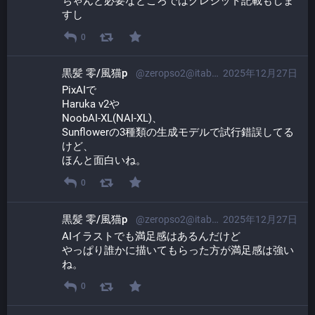
ちゃんと必要なところではクレジット記載もしま
すし
0
黒髪 零/風猫p
@zeropso2@itabashi.0j0.jp
2025年12月27日
PixAIで
Haruka v2や
NoobAI-XL(NAI-XL)、
Sunflowerの3種類の生成モデルで試行錯誤してる
けど、
ほんと面白いね。
0
黒髪 零/風猫p
@zeropso2@itabashi.0j0.jp
2025年12月27日
AIイラストでも満足感はあるんだけど
やっぱり誰かに描いてもらった方が満足感は強い
ね。
0