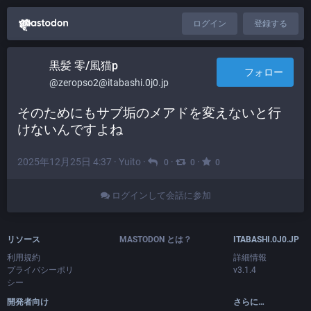
ログイン
登録する
黒髪 零/風猫p
フォロー
@zeropso2@itabashi.0j0.jp
そのためにもサブ垢のメアドを変えないと行
けないんですよね
2025年12月25日 4:37
·
Yuito
·
·
·
0
0
0
ログインして会話に参加
リソース
MASTODON とは？
ITABASHI.0J0.JP
利用規約
詳細情報
プライバシーポリ
v3.1.4
シー
開発者向け
さらに…