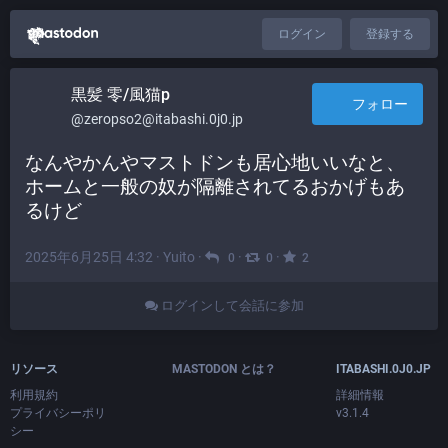
ログイン
登録する
黒髪 零/風猫p
フォロー
@zeropso2@itabashi.0j0.jp
なんやかんやマストドンも居心地いいなと、
ホームと一般の奴が隔離されてるおかげもあ
るけど
2025年6月25日 4:32
·
Yuito
·
·
·
0
0
2
ログインして会話に参加
リソース
MASTODON とは？
ITABASHI.0J0.JP
利用規約
詳細情報
プライバシーポリ
v3.1.4
シー