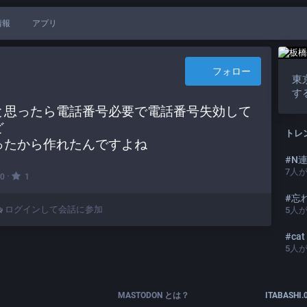
情報
アプリ
フォロー
東
す
と思ったら電話番号必要で電話番号失効して
ど
トレ
ったから作れたんですよね
#
N
7
人
·
0
1
#
忘れら
ログインして会話に参加
5
人
#
cat
5
人
MASTODON とは？
ITABASHI.