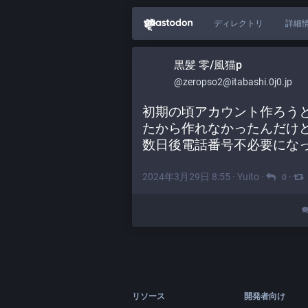
ディレクトリ
詳細
黒髪 零/風猫p
@zeropso2@itabashi.0j0.jp
初期の頃アカウント作ろう
たから作れなかったんだけ
数日後電話番号不必要にな
2024年3月29日 8:55
·
Yuito
·
·
0
リソース
開発者向け