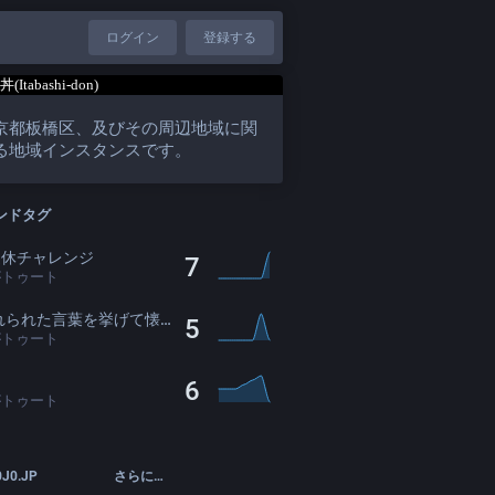
ログイン
登録する
京都板橋区、及びその周辺地域に関
る地域インスタンスです。
ンドタグ
連休チャレンジ
7
がトゥート
れた言葉を挙げて懐かしくさせた人が優勝
5
がトゥート
6
がトゥート
0J0.JP
さらに…