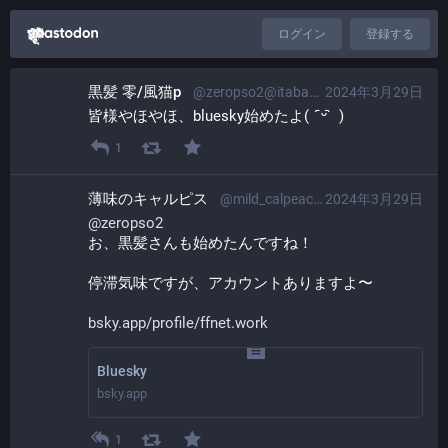
ログイン
登録する
黒髪 零/風猫p
@zeropso2@itabashi.0j0.jp
2024年3月29日
皆様やほやほ、bluesky始めたよ(   ᷇ᵕ ᷆  )
1
薄味のキャルピス
@mild_calpeace@minohdon.jp
2024年3月29日
@
zeropso2
お、黒髪さんも始めたんですね！
停滞気味ですが、アカウントありますよ〜
bsky.app/profile/ffnet.work
Bluesky
bsky.app
1