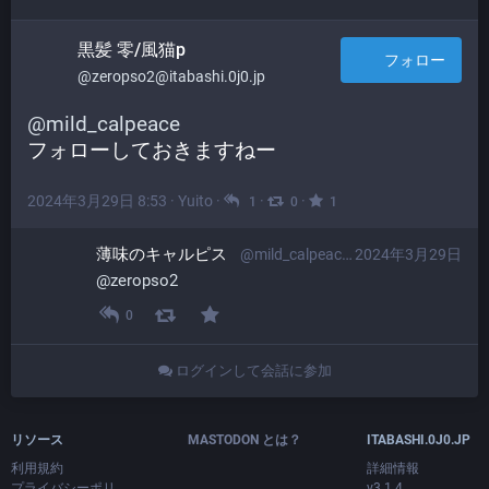
黒髪 零/風猫p
フォロー
@zeropso2@itabashi.0j0.jp
@
mild_calpeace
フォローしておきますねー
2024年3月29日 8:53
·
Yuito
·
·
·
1
0
1
薄味のキャルピス
@mild_calpeace@minohdon.jp
2024年3月29日
@
zeropso2
0
ログインして会話に参加
リソース
MASTODON とは？
ITABASHI.0J0.JP
利用規約
詳細情報
プライバシーポリ
v3.1.4