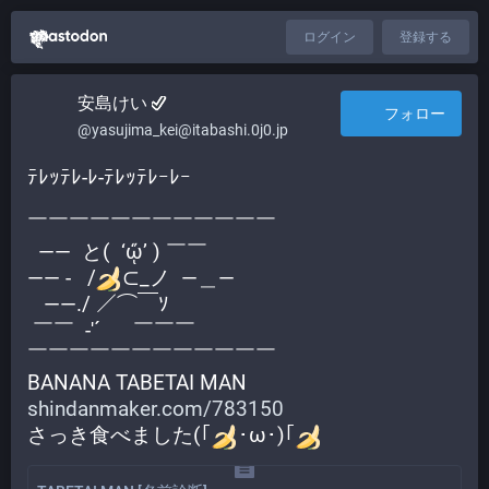
ログイン
登録する
安島けい
フォロー
@yasujima_kei@itabashi.0j0.jp
ﾃﾚｯﾃﾚ-ﾚ-ﾃﾚｯﾃﾚｰﾚｰ
￣￣￣￣￣￣￣￣￣￣￣￣
  ――  と(  ‘ᾥ’ ) ￣￣
―― ‐   /
⊂_ノ  ―＿―
   ――./ ／⌒￣ｿ
 ￣￣  -'´      ￣￣￣
￣￣￣￣￣￣￣￣￣￣￣￣
BANANA TABETAI MAN 
shindanmaker.com/783150
さっき食べました(｢
･ω･)｢