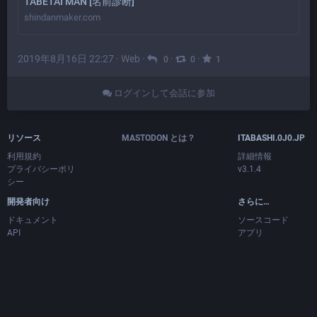
TABETAI MAN [名前診断]
shindanmaker.com
2019年8月16日 22:27
·
Web
·
·
·
0
0
1
ログインして会話に参加
リソース
MASTODON とは？
ITABASHI.0J0.JP
利用規約
詳細情報
プライバシーポリ
v3.1.4
シー
開発者向け
さらに…
ドキュメント
ソースコード
API
アプリ