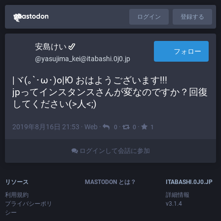
ログイン
登録する
安島けい
フォロー
@yasujima_kei@itabashi.0j0.jp
|ヾ(｡`･ω･)o|Ю おはようございます!!!
jpってインスタンスさんが変なのですか？回復
してください(>人<;)
2019年8月16日 21:53
·
Web
·
·
·
0
0
1
ログインして会話に参加
リソース
MASTODON とは？
ITABASHI.0J0.JP
利用規約
詳細情報
プライバシーポリ
v3.1.4
シー