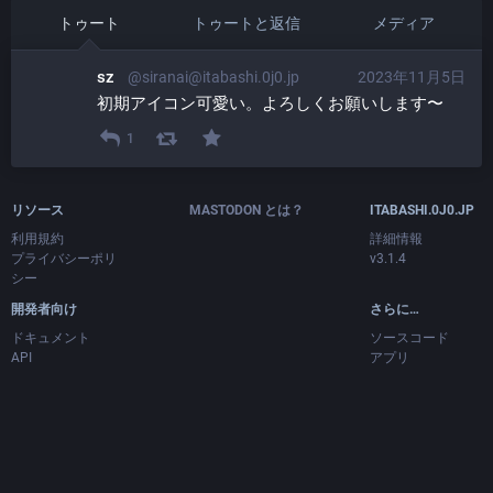
トゥート
トゥートと返信
メディア
sz
@siranai@itabashi.0j0.jp
2023年11月5日
初期アイコン可愛い。よろしくお願いします〜
1
リソース
MASTODON とは？
ITABASHI.0J0.JP
利用規約
詳細情報
プライバシーポリ
v3.1.4
シー
開発者向け
さらに…
ドキュメント
ソースコード
API
アプリ