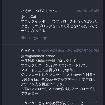
いそがしのげんちゃん。​
2021年10月5日
@ProgrammerGen
@
kuroCat
ブロックインポートでフォロー外せるって思った
けど、そのブロックを一括で外せないみたいでう
ーんになってる
1+
きらきら
@kuroCat@itabashi.0j0.jp
2021年10月5日
@
ProgrammerGenboo
一度対象のio民を全員ブロックして、
ブロックリストをcsvでダウンロードして、
マストドン上で全員ブロック解除、
ダウンロードしたブロックリストcsvから対象の
io民を削除、そのcsvをアップデートしてブロッ
クすべき人を再度ブロック、
io民のフォローリストcsv作成しアップロードし
てフォロー
こういうことをやる必要があるってこと・・・？