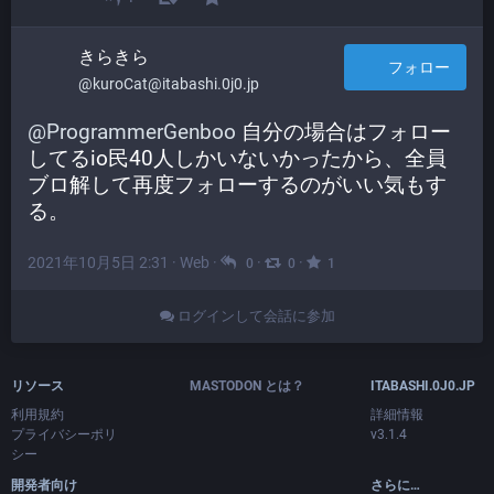
きらきら
フォロー
@kuroCat@itabashi.0j0.jp
@
ProgrammerGenboo
 自分の場合はフォロー
してるio民40人しかいないかったから、全員
ブロ解して再度フォローするのがいい気もす
る。
2021年10月5日 2:31
·
Web
·
·
·
0
0
1
ログインして会話に参加
リソース
MASTODON とは？
ITABASHI.0J0.JP
利用規約
詳細情報
プライバシーポリ
v3.1.4
シー
開発者向け
さらに…