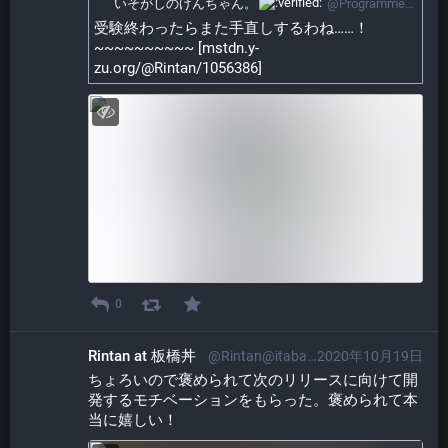
いそがしのげんちゃん。​
@ProgrammerGenboo@itabashi.0j0.jp
受験終わったらまた手直しするわね……！ 
~~~~~~~~~~ [mstdn.y-
zu.org/@Rintan/1056386]
0
Rintan at 板橋丼
@Rintan@itabashi.0j0.jp
2020年10月19日
ちょろいので褒められて次のリリースに向けて開
発するモチベーションをもらった。褒められて本
当に嬉しい！