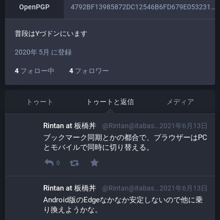
OpenPGP
4792BF13985872DC12546B6FD679E0532311765C
普段はYづドンにいます
2020年 5月 に登録
4
フォロー中
4
フォロワー
トゥート
トゥートと返信
メディア
Rintan at 板橋丼
@Rintan@itabashi.0j0.jp
2021年6月13日
ブックマーク同期とかの都合で、ブラウザーはPC
とモバイルで同時に切り替える。
0
Rintan at 板橋丼
@Rintan@itabashi.0j0.jp
2021年6月13日
Android版のEdgeなかなか安定しないので他に乗
り換えようかな。