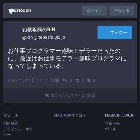
ログイン
登録する
箱根板橋のRIN
フォロー
@RIN@itabashi.0j0.jp
お仕事プログラマー趣味モデラーだったの
に、最近はお仕事モデラー趣味プログラマに
なってしまっている。
2022年3月8日 11:14
·
Web
·
·
·
0
0
0
ログインして会話に参加
リソース
MASTODON とは？
ITABASHI.0J0.JP
利用規約
詳細情報
プライバシーポリ
v3.1.4
シー