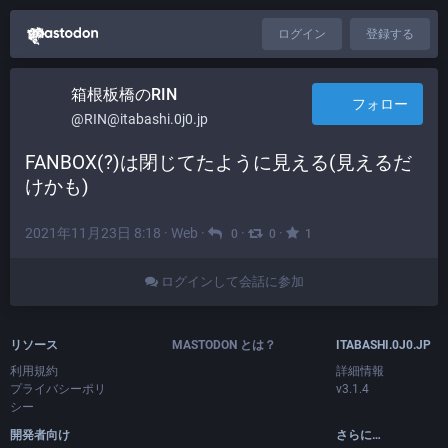
ログイン
登録する
箱根板橋のRIN
フォロー
@RIN@itabashi.0j0.jp
FANBOX(?)は閉じてたように見える(見えるだ
けかも)
2021年11月23日 8:18
·
Web
·
·
·
0
0
1
ログインして会話に参加
リソース
MASTODON とは？
ITABASHI.0J0.JP
利用規約
詳細情報
プライバシーポリ
v3.1.4
シー
開発者向け
さらに…