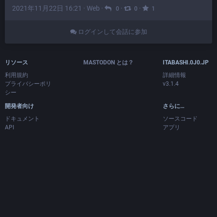
2021年11月22日 16:21
·
Web
·
·
·
0
0
1
ログインして会話に参加
リソース
MASTODON とは？
ITABASHI.0J0.JP
利用規約
詳細情報
プライバシーポリ
v3.1.4
シー
開発者向け
さらに…
ドキュメント
ソースコード
API
アプリ