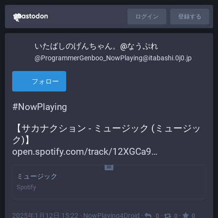
ログイン
登録する
いたばしのげんちゃん。@なうぷれ
@ProgrammerGenboo_NowPlaying@itabashi.0j0.jp
フォロー
#
NowPlaying
【サカナクション - ミュージック (ミュージッ
ク)】
open.spotify.com/track/12XGCa9
ミュージック
Spotify
2025年1月12日 15:22
·
NowPlaying4Droid
·
·
·
0
0
0