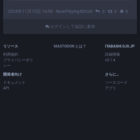
2024年11月13日 14:58
·
NowPlaying4Droid
·
·
·
0
0
0
ログインして会話に参加
リソース
MASTODON とは？
ITABASHI.0J0.JP
利用規約
詳細情報
プライバシーポリ
v3.1.4
シー
開発者向け
さらに…
ドキュメント
ソースコード
API
アプリ