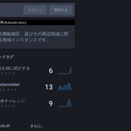
ログイン
登録する
京都板橋区、及びその周辺地域に関
る地域インスタンスです。
ンドタグ
画を雑に紹介する
6
がトゥート
ndanmaker
13
がトゥート
連休チャレンジ
9
がトゥート
0J0.JP
さらに…