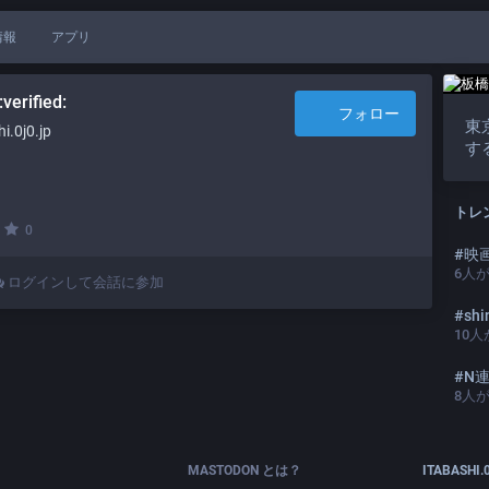
情報
アプリ
フォロー
東
.0j0.jp
す
トレ
·
0
#
映
6
人
ログインして会話に参加
#
shi
10
人
#
N
8
人
MASTODON とは？
ITABASHI.