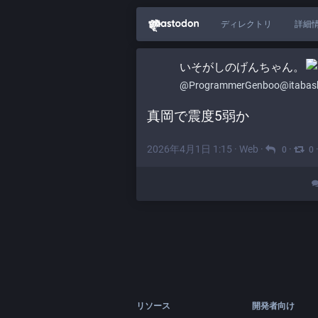
ディレクトリ
詳細
いそがしのげんちゃん。​
@ProgrammerGenboo@itabashi
真岡で震度5弱か
2026年4月1日 1:15
·
Web
·
·
0
0
リソース
開発者向け