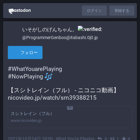
ログイン
登録する
いそがしのげんちゃん。​
@ProgrammerGenboo@itabashi.0j0.jp
フォロー
#
WhatYouarePlaying
#
NowPlaying
【スシトレイン（フル） - ニコニコ動画】
nicovideo.jp/watch/sm39388215
スシトレイン（フル）
www.nicovideo.jp
2021年10月24日 18:00
·
What You're Playing
·
·
·
0
1
0