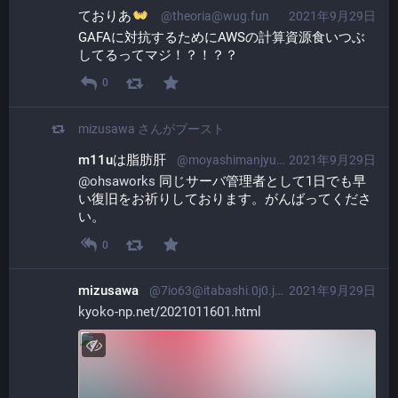
ておりあ
@theoria@wug.fun
2021年9月29日
GAFAに対抗するためにAWSの計算資源食いつぶ
してるってマジ！？！？？
0
mizusawa
さんがブースト
m11uは脂肪肝
@moyashimanjyu@meganekeesu.tokyo
2021年9月29日
@
ohsaworks
 同じサーバ管理者として1日でも早
い復旧をお祈りしております。がんばってくださ
い。
0
mizusawa
@7io63@itabashi.0j0.jp
2021年9月29日
kyoko-np.net/2021011601.html