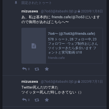
固定されたトゥート
mizusawa
@7io63@itabashi.0j0.jp
2020年1月8日
あ、私は基本的に 
friends.cafe/@7io63
 にいます
ので御用があればこちらへ〜
7io6〜 (@7io63@friends.cafe)
578 トゥート, 28 フォロー中, 23
フォロワー · ウェブ制作おじさん
ツイッターきたら多分います フ
ォントと実写動画 U18
friends.cafe
0
mizusawa
@7io63@itabashi.0j0.jp
2023年7月1日
Twitter死んだので来た
ツイッター死んだ時しかきてない（）
0