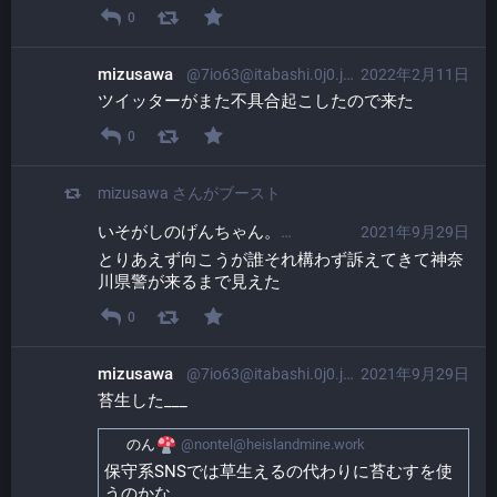
0
mizusawa
@7io63@itabashi.0j0.jp
2022年2月11日
ツイッターがまた不具合起こしたので来た
0
mizusawa
さんがブースト
いそがしのげんちゃん。​
2021年9月29日
@ProgrammerGen
とりあえず向こうが誰それ構わず訴えてきて神奈
川県警が来るまで見えた
0
mizusawa
@7io63@itabashi.0j0.jp
2021年9月29日
苔生した___
のん
@nontel@heislandmine.work
保守系SNSでは草生えるの代わりに苔むすを使
うのかな