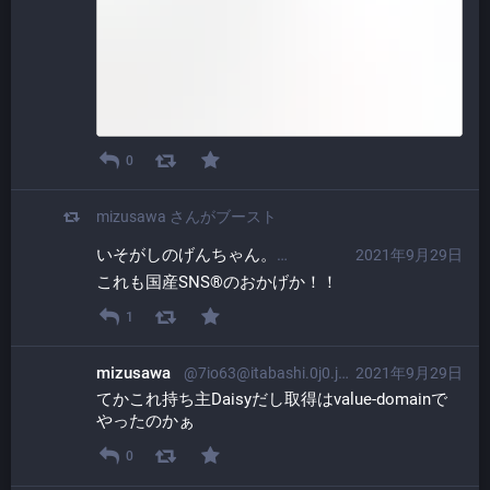
0
mizusawa
さんがブースト
いそがしのげんちゃん。​
2021年9月29日
@ProgrammerGen
これも国産SNS®のおかげか！！
1
mizusawa
@7io63@itabashi.0j0.jp
2021年9月29日
てかこれ持ち主Daisyだし取得はvalue-domainで
やったのかぁ
0