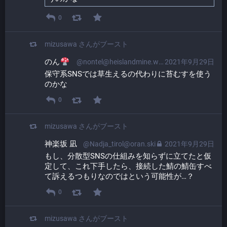
0
mizusawa
さんがブースト
のん
@nontel@heislandmine.work
2021年9月29日
保守系SNSでは草生えるの代わりに苔むすを使う
のかな
0
mizusawa
さんがブースト
神楽坂 凪
@Nadja_tirol@oran.ski
2021年9月29日
もし、分散型SNSの仕組みを知らずに立てたと仮
定して、これ下手したら、接続した鯖の鯖缶すべ
て訴えるつもりなのではという可能性が…？
0
mizusawa
さんがブースト