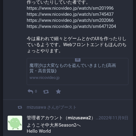
作っていたりしていた者です。
https://www.nicovideo.jp/watch/sm201996
https://www.nicovideo.jp/watch/sm745437
https://www.nicovideo.jp/watch/sm202066
https://www.nicovideo.jp/watch/sm6471204
今は雇われで細々とゲームとかのUIを作ったりし
ているようです。Webフロントエンドもほんのち
ょっとやります。
魔理沙は大変なものを盗んでいきました(高画
質・高音質版)
www.nicovideo.jp
0
mizusawa
さんがブースト
管理者アカウント（mizusawa2）
2022年11月9日
@admin@social.ch
ようこそ中大丼Season2へ
Hello World