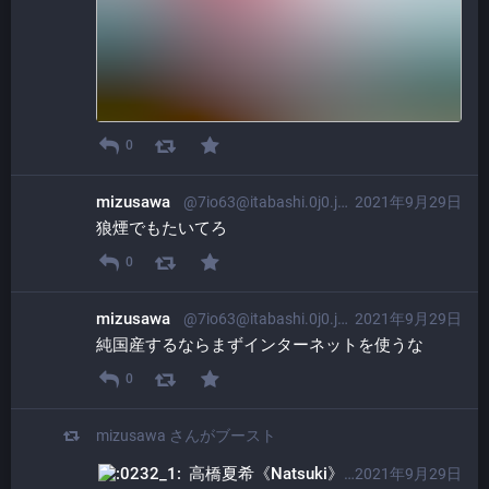
0
mizusawa
@7io63@itabashi.0j0.jp
2021年9月29日
狼煙でもたいてろ
0
mizusawa
@7io63@itabashi.0j0.jp
2021年9月29日
純国産するならまずインターネットを使うな
0
mizusawa
さんがブースト
高橋夏希《Natsuki》
2021年9月29日
@natsuki@pokemon