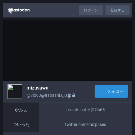
ログイン
登録する
mizusawa
フォロー
@7io63@itabashi.0j0.jp
かふぇ
friends.cafe/@7io63
ついった
twitter.com/mizphses